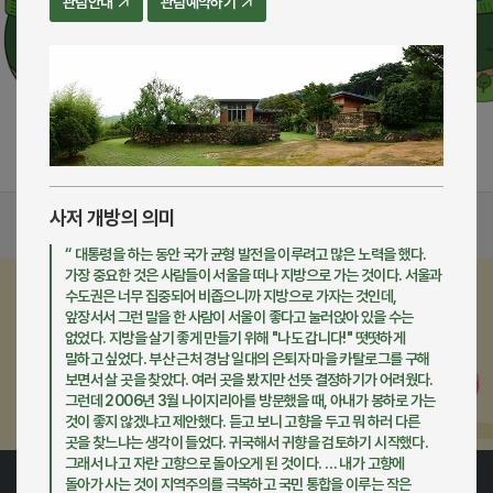
관람안내
관람예약하기
사저 개방의 의미
봉하마을 소식
“ 대통령을 하는 동안 국가 균형 발전을 이루려고 많은 노력을 했다.
가장 중요한 것은 사람들이 서울을 떠나 지방으로 가는 것이다. 서울과
수도권은 너무 집중되어 비좁으니까 지방으로 가자는 것인데,
정기 / 일시후원
앞장서서 그런 말을 한 사람이 서울이 좋다고 눌러앉아 있을 수는
특별한 후원을 통해 재단의 희망이 더해집니다.
없었다. 지방을 살기 좋게 만들기 위해 "나도 갑니다!" 떳떳하게
지금 후원에 동참해 주세요.
말하고 싶었다. 부산 근처 경남 일대의 은퇴자 마을 카탈로그를 구해
보면서 살 곳을 찾았다. 여러 곳을 봤지만 선뜻 결정하기가 어려웠다.
후원하기
그런데 2006년 3월 나이지리아를 방문했을 때, 아내가 봉하로 가는
것이 좋지 않겠냐고 제안했다. 듣고 보니 고향을 두고 뭐 하러 다른
곳을 찾느냐는 생각이 들었다. 귀국해서 귀향을 검토하기 시작했다.
그래서 나고 자란 고향으로 돌아오게 된 것이다. … 내가 고향에
돌아가 사는 것이 지역주의를 극복하고 국민 통합을 이루는 작은
봉하사업본부
1551-0225