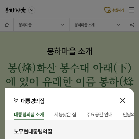
후원하기
봉하마을
봉하마을 소개
봉하마을 소개
봉(烽)화산 봉수대 아래(下)
에 있어
유래한 이름 봉하(烽
下)
대통령의집
어린 시절 개구리 잡고 가재 잡던 마을을 복원시켜
대통령의집 소개
지붕낮은 집
주요공간 안내
만남의 
아이들에게 살아있고 아름다운 생태계를 물려주고 싶었던 대통령의 꿈
“봉화산, 봉하들판, 화포천을 중심으로 마을을 잘 가꾸어
생태 숲, 생태 농장, 생태 습지가 조화로운 생태마을을 만드는 게 저의 소원입니다.”
노무현대통령의집