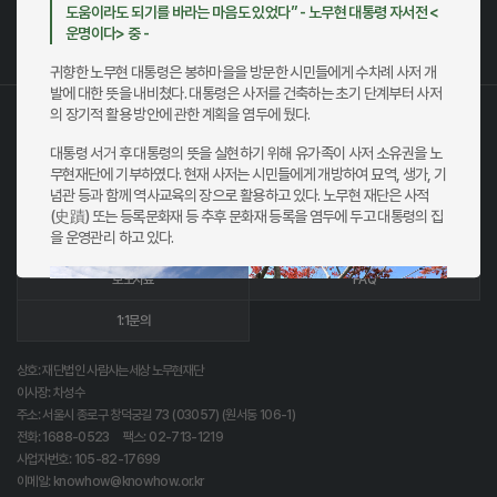
도움이라도 되기를 바라는 마음도 있었다” - 노무현 대통령 자서전 <
봉하장날(영농법인 봉하마을)
1599-1946
운명이다> 중 -
생가쉼터(봉하재단)
055-344-1005
귀향한 노무현 대통령은 봉하마을을 방문한 시민들에게 수차례 사저 개
발에 대한 뜻을 내비쳤다. 대통령은 사저를 건축하는 초기 단계부터 사저
의 장기적 활용 방안에 관한 계획을 염두에 뒀다.
대통령 서거 후 대통령의 뜻을 실현하기 위해 유가족이 사저 소유권을 노
무현재단에 기부하였다. 현재 사저는 시민들에게 개방하여 묘역, 생가, 기
념관 등과 함께 역사교육의 장으로 활용하고 있다. 노무현 재단은 사적
재단소개
이용약관
(史蹟) 또는 등록문화재 등 추후 문화재 등록을 염두에 두고 대통령의 집
을 운영관리 하고 있다.
개인정보처리방침
저작권 안내
보도자료
FAQ
1:1문의
상호: 재단법인 사람사는세상 노무현재단
이사장: 차성수
주소: 서울시 종로구 창덕궁길 73 (03057) (원서동 106-1)
전화:
1688-0523
팩스: 02-713-1219
사업자번호: 105-82-17699
이메일:
knowhow@knowhow.or.kr