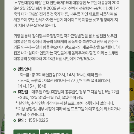
봉하마을
묘역
생가
깨어있는시민 문화체험전시관
‘노무현대통령의집’은 대한민국 제16대 대통령인 노무현 대통령이 200
8년 2월 25일 퇴임 후 2009년 서거 전까지 생활했던 공간이다. 생태 건
노란가게
대통령의집
생태문화공원
봉하연수원
축의 대가 고(故) 정기용 건축가가 흙, 나무 등 자연 재료를 사용하여 설
계했으며 주변 산세가 자연스럽게 이어지도록 지붕을 낮고 평평하게 지
어 ‘지붕 낮은 집’으로 불린다.
마옥당
봉화산
화포천
봉하장날
귀향을 통해 참여정부 국정철학인 국가균형발전을 몸소 실천한 노무현
대통령은 이 집에서 마을의 생태계와 공동체를 복원하고 진보적 민주주
의를 연구하는 일에 힘을 쏟으며 시민으로서의 새로운 삶을 모색했다. ‘이
집은 내가 살다가 언젠가는 국민들에게 돌려주어야 할 집’이라는 노무현
대통령의 뜻에 따라 2018년 5월 시민에게 개방되었다.
관람안내
- 화~금 : 총 3회 해설관람(13시, 14시, 15시), 예약 필수
- 토~일, 공휴일 : 자율관람(10시~17시) / 안내해설 4회(13시,
14시, 15시, 16시)
대통령의집
휴관일 :
매주 월요일(휴관일이 공휴일인 경우 그 다음 날), 5월 22일
~23일, 12월 31일~1월 1일, 설날·추석 당일
* 설 연휴, 추석 연휴 기간에는 해설 프로그램이 진행되지 않습니다.
* 기상 상황 및 내부 사정에 따라 해설 프로그램이 예고 없이 취소되거나
변경될 수 있습니다.
문의 :
1551-0225