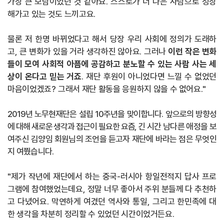
가장 큰 보람이었던 것 같아요
.
스스로가 더 나은 사람으로 성장
해가고 있는 것도 느끼고요
.
물론 저 한명 바뀌었다고 해서 당장 우리 사회에 정의가 도래하
고
,
큰 변화가 있을 거라 생각하진 않아요
.
그러나
이런 작은 변화
들이 모여 사회적 아픔에 공감하고 분노할 수 있는 사람 사는 세
상이
온다고 믿는 거죠
.
재단 후원이 아니었다면 느낄 수 없었던
마음이었겠죠
?
그래서 재단 활동을 응원하지 않을 수 없어요
."
2019
년 노무현재단은 설립
10
주년을 맞이합니다
.
앞으로의 방향성
에 대해 새로운 생각과 접근이 필요한 요즘
,
긴 시간 남다른 애정을 보
여주신 김양임 회원님의 조언을 듣고자 재단에 바라는 점은 무엇인
지 여쭸습니다
.
"
제가 작년에 재단에서 하는 중국
-
러시아 항일전적지 답사 프로
그램에 참여했었는데요
,
정말 너무 좋아서 주위 분들께 다 추천하
고 다녔어요
.
막연하게 여겼던 역사와 통일
,
그리고 한민족에 대
한 생각을 차분히 정리할 수 있었던 시간이었거든요
.