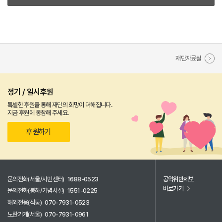
재단자료실
정기 / 일시후원
특별한 후원을 통해 재단의 희망이 더해집니다.
지금 후원에 동참해 주세요.
후원하기
문의전화(서울/시민센터)
1688-0523
공익위반제보
바로가기
문의전화(봉하/기념시설)
1551-0225
해외전용(직통)
070-7931-0523
노란가게(서울)
070-7931-0961