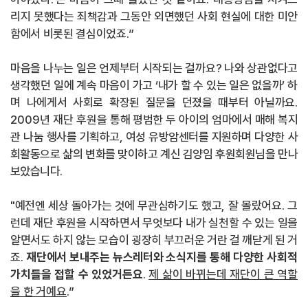
리지 못했다는 죄책감과 그동안 외면했던 사회 현실에 대한 미안
함에서 비롯된 결심이었죠
.”
마음을 나누는 일은 언제부터 시작되는 걸까요
?
나와 상관없다고
생각했던 일에 계속 마음이 가고
‘
내가
할 수 있는 일은 없을까
’
하
며 나에게서 사회로 확장된 질문을 던졌을 때부터 아닐까요
.
2009
년 재단 후원을
통해 평범한 두 아이의 엄마에서 매해 복지
관 나눔 행사를 기획하고
,
여성 유방암센터를 지원하며 다양한 사
회활동으로 삶의 변화를 맞이하고 계신 김양임 후원회원님을 만나
보았습니다
.
"
예전엔 세상 돌아가는 것에 무관심하기도 했고
,
잘 몰랐어요
.
그
런데 재단 후원을 시작하면서 무엇보다 내가 실천할 수 있는 일을
알면서도 하지 않는 모습이 굉장히 부끄러운 거란 걸 깨닫게 된 거
죠
.
재단에서 보내주는 뉴스레터와
소식지를 통해 다양한 사회적
가치들을 접할 수 있었거든요
.
제 삶이 바뀌는데 재단이 큰 역할
을 한 거예요
.”