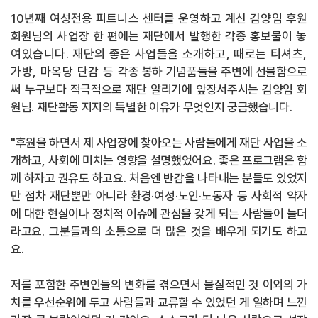
10
년째 여성전용 피트니스 센터를 운영하고 계신 김양임 후원
회원님의 사업장 한 편에는 재단에서 발행한 각종 홍보물이
놓
여있습니다
.
재단의 좋은 사업들을 소개하고
,
때로는 티셔츠
,
가방
,
마옥당 단감 등
각종 봉하 기념품들을 주변에 선물함으로
써 누구보다 적극적으로 재단 알리기에 앞장서주시는 김양임 회
원님
.
재단활동 지지의 특별한 이유가 무엇인지 궁금했습니다
.
"
후원을 하면서 제 사업장에 찾아오는 사람들에게 재단 사업을 소
개하고
,
사회에 미치는 영향을 설명했었어요
.
좋은 프로그램은 함
께 하자고 권유도 하고요
.
처음엔 반감을 나타내는 분들도 있었지
만 점차 재단뿐만 아니라 환경
·
여성
·
노인
·
노동자 등 사회적 약자
에 대한 현실이나 정치적 이슈에 관심을 갖게 되는 사람들이 늘더
라고요
.
그분들과의 소통으로 더 많은 것을 배우게 되기도 하고
요
.
저를 포함한 주변인들의 변화를 겪으면서 물질적인 것 이외의 가
치를 우선순위에 두고 사람들과 교류할 수 있었던 게 일하며 느낀