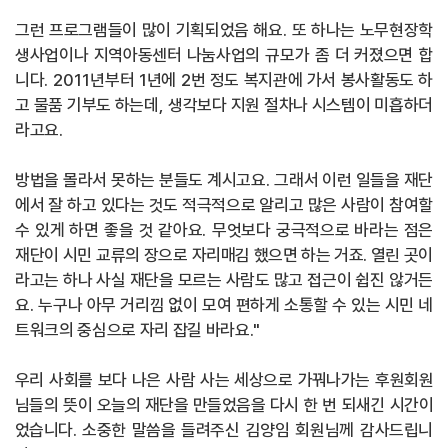
그런 프로그램들이 많이 기획되었음 해요
.
또 하나는 노무현장학
생사업이나 지역아동센터 나눔사업의 규모가 좀 더 커졌으면 합
니다
. 2011
년부터
1
년에
2
번 정도 복지관에 가서 봉사활동도 하
고 물품 기부도 하는데
,
생각보다 지원 절차나 시스템이 미흡하더
라고요
.
방법을 몰라서 못하는 분들도 계시고요
.
그래서 이런 일들을 재단
에서 잘 하고 있다는 것도 적극적으로 알리고 많은 사람이 참여할
수 있게 하면 좋을 것 같아요
.
무엇보다 궁극적으로 바라는 점은
재단이 시민 교류의 장으로
자리매김 했으면 하는 거죠
.
열린 곳이
라고는 하나 사실 재단을 모르는
사람도 많고 접근이 쉽진 않거든
요
.
누구나 아무 거리낌 없이 모여 편하게 소통할 수 있는 시민 네
트워크의 중심으로 자리 잡길 바라요
."
우리 사회를 보다 나은 사람 사는 세상으로 가꿔나가는 후원회원
님들의 뜻이 오늘의 재단을 만들었음을 다시 한 번 되새긴 시간이
었습니다
.
소중한 말씀을
들려주신 김양임 회원님께 감사드립니