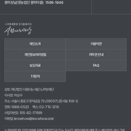
봉하장날(영농법인 봉하마을)
1599-1946
재단소개
이용약관
개인정보처리방침
저작권 안내
보도자료
FAQ
1:1문의
상호: 재단법인 사람사는세상 노무현재단
이사장: 차성수
주소: 서울시 종로구 창덕궁길 73 (03057) (원서동 106-1)
전화:
1688-0523
팩스: 02-713-1219
사업자번호: 105-82-17699
이메일:
knowhow@knowhow.or.kr
노무현재단은 안전거래를 위해 무통장입금 또는 실시간 계좌이체에 대해 토스 페이먼츠 에스크로