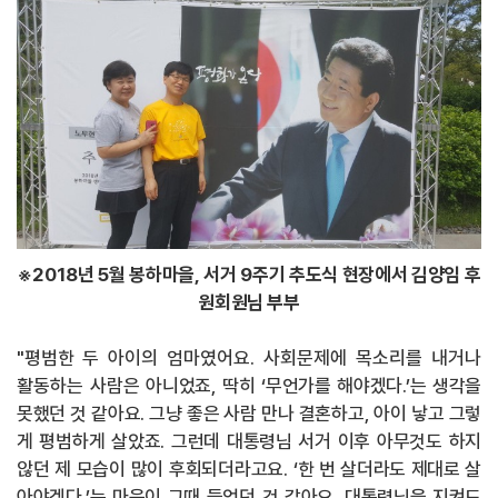
※
2018
년
5
월 봉하마을
,
서거
9
주기 추도식 현장에서 김양임 후
원회원님 부부
"
평범한 두 아이의 엄마였어요
.
사회문제에 목소리를 내거나
활동하는
사람은 아니었죠
,
딱히
‘
무언가를 해야겠다
.’
는 생각을
못했던 것 같아요
.
그냥 좋은 사람 만나 결혼하고
,
아이 낳고 그렇
게 평범하게 살았죠
.
그런데 대통령님 서거 이후 아무것도 하지
않던 제 모습이 많이 후회되더라고요
.
‘
한 번 살더라도 제대로 살
아야겠다
.’
는 마음이 그때 들었던 것 같아요
.
대통령님을 지켜드