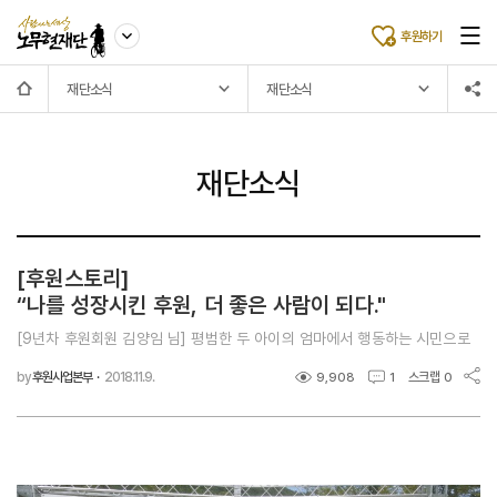
후원하기
재단소식
재단소식
재단소식
[후원스토리]
“나를 성장시킨 후원, 더 좋은 사람이 되다."
[9년차 후원회원 김양임 님] 평범한 두 아이의 엄마에서 행동하는 시민으로
by
후원사업본부
·
2018.11.9.
스크랩
9,908
1
0