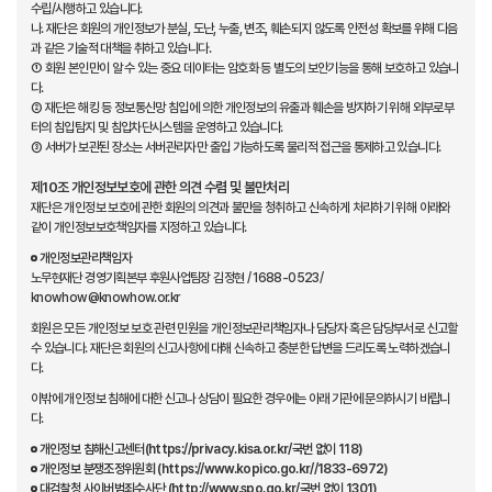
수립/시행하고 있습니다.
나. 재단은 회원의 개인정보가 분실, 도난, 누출, 변조, 훼손되지 않도록 안전성 확보를 위해 다음
과 같은 기술적 대책을 취하고 있습니다.
① 회원 본인만이 알 수 있는 중요 데이터는 암호화 등 별도의 보안기능을 통해 보호하고 있습니
다.
② 재단은 해킹 등 정보통신망 침입에 의한 개인정보의 유출과 훼손을 방지하기 위해 외부로부
터의 침입탐지 및 침입차단시스템을 운영하고 있습니다.
③ 서버가 보관된 장소는 서버관리자만 출입 가능하도록 물리적 접근을 통제하고 있습니다.
제10조 개인정보보호에 관한 의견 수렴 및 불만처리
재단은 개인정보 보호에 관한 회원의 의견과 불만을 청취하고 신속하게 처리하기 위해 아래와
같이 개인정보보호책임자를 지정하고 있습니다.
개인정보관리책임자
노무현재단 경영기획본부 후원사업팀장 김정현 / 1688-0523/
knowhow@knowhow.or.kr
회원은 모든 개인정보 보호 관련 민원을 개인정보관리책임자나 담당자 혹은 담당부서로 신고할
수 있습니다. 재단은 회원의 신고사항에 대해 신속하고 충분한 답변을 드리도록 노력하겠습니
다.
이밖에 개인정보 침해에 대한 신고나 상담이 필요한 경우에는 아래 기관에 문의하시기 바랍니
다.
개인정보 침해신고센터(
https://privacy.kisa.or.kr
/국번 없이 118)
개인정보 분쟁조정위원회 (
https://www.kopico.go.kr/
/1833-6972)
대검찰청 사이버범죄수사단 (
http://www.spo.go.kr
/국번 없이 1301)