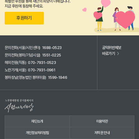
특별한 후원을 통해 재단의 희망이 더해집니다.
지금 후원에 동참해 주세요.
후원하기
문의전화(서울/시민센터)
1688-0523
공익위반제보
바로가기
문의전화(봉하/기념시설)
1551-0225
해외전용(직통)
070-7931-0523
노란가게(서울)
070-7931-0961
봉하장날(영농법인 봉하마을)
1599-1946
재단소개
이용약관
개인정보처리방침
저작권 안내