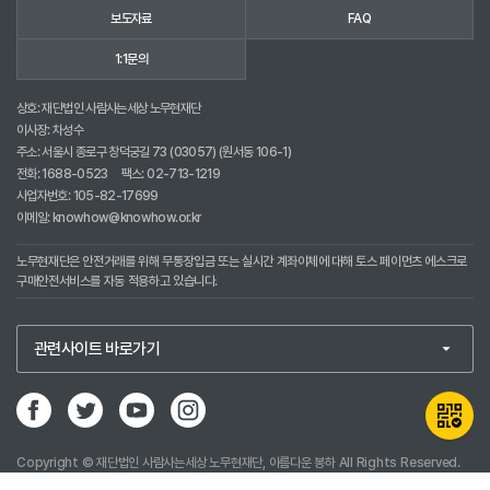
보도자료
FAQ
1:1문의
상호: 재단법인 사람사는세상 노무현재단
이사장: 차성수
주소: 서울시 종로구 창덕궁길 73 (03057) (원서동 106-1)
전화:
1688-0523
팩스: 02-713-1219
사업자번호: 105-82-17699
이메일:
knowhow@knowhow.or.kr
노무현재단은 안전거래를 위해 무통장입금 또는 실시간 계좌이체에 대해 토스 페이먼츠 에스크로
구매안전서비스를 자동 적용하고 있습니다.
Copyright © 재단법인 사람사는세상 노무현재단, 아름다운 봉하 All Rights Reserved.