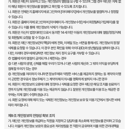
가. 회원은 재단이 보유하고 있는 개인정보의 열람을 요구할 수 있으며 그럴 경우 재단은 지체 없
이 해당 회원이 개인정보를 열람하고 확인할 수 있도록 조치합니다.
나. 회원은 언제든지 홈페이지에 로그인하여 [마이페이지]에서 개인정보를 열람하거나 정정할
수 있습니다.
다. 회원은 홈페이지에 로그인하여 [마이페이지-개인정보수정] 에서 회원탈퇴(가입해지)를 할
수 있습니다. 이를 통해 개인정보의 삭제가 가능합니다.
라. 회원은 자신이 법정대리인으로서 동의한 14세 미만 아동의 개인정보에 대해 열람/정정/삭제
및 회원탈퇴 요청을 할 수 있습니다.
마. 회원은 재단 개인정보관리책임자에게 전화, 이메일 또는 서면을 통해서도 개인정보의 정정/
삭제를 요청할 수 있습니다. 이 경우 본인 확인을 위해 아이디(ID)와 생년월일을 밝혀야 합니다.
다만, 아래의 경우에 해당하면 개인정보 처리 정지 요구를 거부할 수 있습니다.
① 법률에 따라 열람이 금지되거나 제한되는 경우
② 다른 사람의 생명, 신체를 해할 우려가 있거나 다른 사람의 재산과 그 밖의 이익을 부당하게
침해할 우려가 있는 경우
③ 개인정보를 처리하지 아니하면 정보주체와 약정한 서비스를 제공하지 못하는 등 계약의 이행
이 곤란한 경우로서 정보주체가 그 계약의 해지 의사를 명확하게 밝히지 아니한 경우
바. 회원이 개인정보의 오류에 대해 정정이나 삭제를 요청한 경우 재단은 해당 조치를 완료하기
전까지 당해 개인정보를 이용 또는 제공하지 않습니다. 잘못된 개인정보를 이용 또는 제공한 경
우에는 지체 없이 수정하겠습니다.
사. 회원 요청에 의해 해지 또는 삭제된 개인정보는 개인정보 보유 및 이용기간에서 명시한 바에
따라 처리합니다.
제9조 개인정보의 안정성 확보 조치
가. 재단은 개인정보를 취급하는 직원을 지정하고 담당자를 최소화해 개인정보를 관리하고 있습
니다. 아울러 개인정보 보호의 중요성과 처리방침을 전 직원이 공유하며 이를 위한 관리대책을