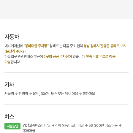
자동차
네비게이션에
"봉하마을 주차장"
검색 또는 다음 주소 입력
경남 김해시 진영읍 봉하로 115
(본산리 40-2)
마을입구 관광안내소 부근에
2곳의 공공 주차장
이 있습니다.
연중무휴 무료로 이용
가능
합니다.
기차
서울역 → 진영역 → 10번, 300번 버스 또는 택시 이용 → 봉하마을
버스
강남고속버스터미널 → 김해 외동버스터미널 → 56, 300번 버스 이용 →
서울방면
봉하마을