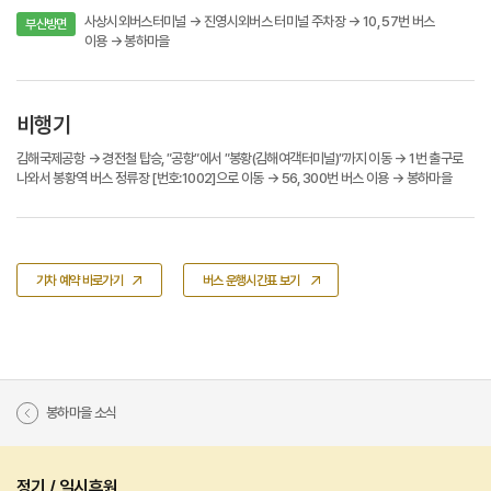
사상시외버스터미널 → 진영시외버스 터미널 주차장 → 10, 57번 버스
부산방면
이용 → 봉하마을
비행기
김해국제공항 → 경전철 탑승, ″공항″에서 ″봉황(김해여객터미널)″까지 이동 → 1번 출구로
나와서 봉황역 버스 정류장 [번호:1002]으로 이동 → 56, 300번 버스 이용 → 봉하마을
기차 예약 바로가기
버스 운행시간표 보기
봉하마을 소식
정기 / 일시후원