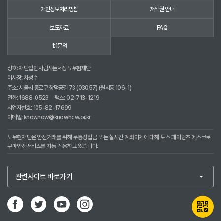
개인정보처리방침
저작권 안내
보도자료
FAQ
1:1문의
상호: 재단법인 사람사는세상 노무현재단
이사장: 차성수
주소: 서울시 종로구 창덕궁길 73 (03057) (원서동 106-1)
전화:
1688-0523
팩스: 02-713-1219
사업자번호: 105-82-17699
이메일:
knowhow@knowhow.or.kr
노무현재단은 안전거래를 위해 무통장입금 또는 실시간 계좌이체에 대해 토스 페이먼츠 에스크로
구매안전서비스를 자동 적용하고 있습니다.