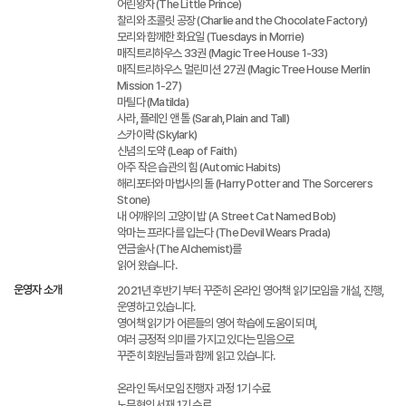
어린왕자 (The Little Prince)
찰리와 초콜릿 공장 (Charlie and the Chocolate Factory)
모리와 함께한 화요일 (Tuesdays in Morrie)
매직트리하우스 33권 (Magic Tree House 1-33)
매직트리하우스 멀린미션 27권 (Magic Tree House Merlin
Mission 1-27)
마틸다 (Matilda)
사라, 플레인 앤 톨 (Sarah, Plain and Tall)
스카이락 (Skylark)
신념의 도약 (Leap of Faith)
아주 작은 습관의 힘 (Automic Habits)
해리포터와 마법사의 돌 (Harry Potter and The Sorcerers
Stone)
내 어깨위의 고양이 밥 (A Street Cat Named Bob)
악마는 프라다를 입는다 (The Devil Wears Prada)
연금술사 (The Alchemist)를
읽어 왔습니다.
운영자 소개
2021년 후반기 부터 꾸준히 온라인 영어책 읽기모임을 개설, 진행,
운영하고 있습니다.
영어책 읽기가 어른들의 영어 학습에 도움이 되며,
여러 긍정적 의미를 가지고 있다는 믿음으로
꾸준히 회원님들과 함께 읽고 있습니다.
온라인 독서모임 진행자 과정 1기 수료
노무현의 서재 1기 수료