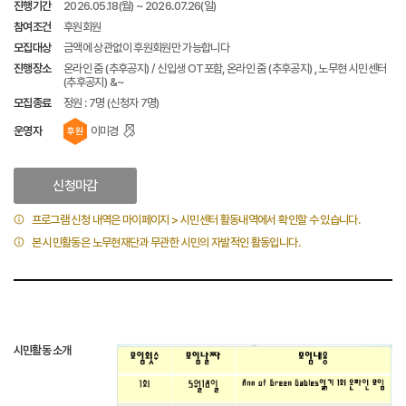
진행기간
2026.05.18(월) ~ 2026.07.26(일)
참여조건
후원회원
모집대상
금액에 상관없이 후원회원만 가능합니다
진행장소
온라인 줌 (추후공지) / 신입생 OT포함, 온라인 줌 (추후공지) , 노무현 시민센터
(추후공지) &~
모집종료
정원 : 7명 (신청자 7명)
운영자
이미경
후원
신청마감
프로그램 신청 내역은 마이페이지 > 시민센터 활동내역에서 확인할 수 있습니다.
본 시민활동은 노무현재단과 무관한 시민의 자발적인 활동입니다.
시민활동 소개