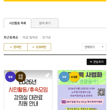
시민활동 목록
참여 후기
최근등록순
마감 임박순
인기순
온라인
오프라인
관심 추가
모집
활동
외부
모집중
마감